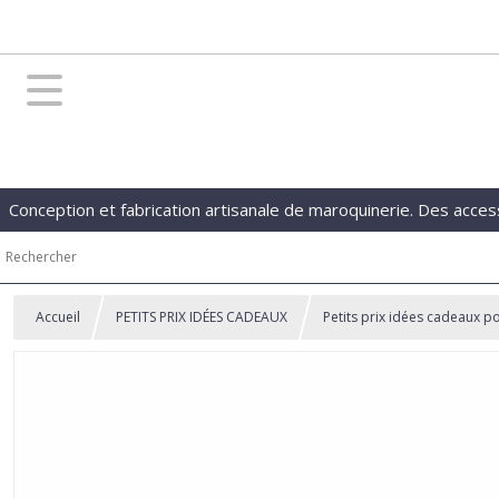
Conception et fabrication artisanale de maroquinerie. Des acces
Accueil
PETITS PRIX IDÉES CADEAUX
Petits prix idées cadeaux po