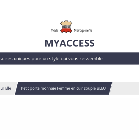
MYACCESS
soires uniques pour un style qui vous ressemble.
ur Elle
Petit porte monnaie Femme en cuir souple BLEU