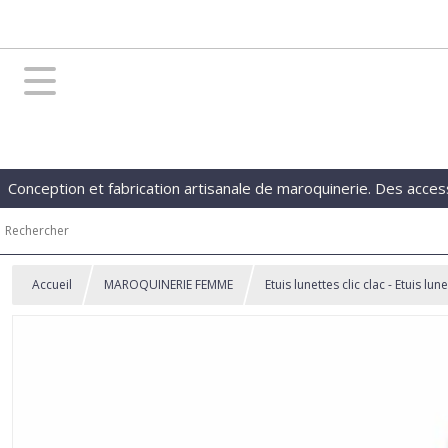
Conception et fabrication artisanale de maroquinerie. Des acces
Accueil
MAROQUINERIE FEMME
Etuis lunettes clic clac - Etuis lu