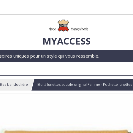
MYACCESS
soires uniques pour un style qui vous ressemble.
nettes bandoulière
Etui à lunettes souple original Femme - Pochette lunettes 