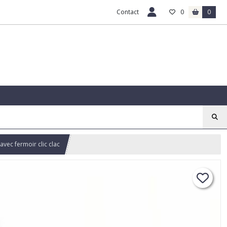
Contact
0
0
avec fermoir clic clac